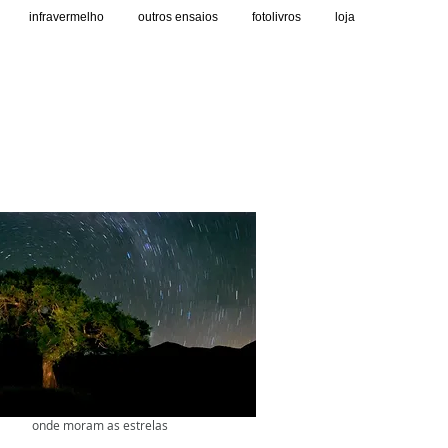
infravermelho
outros ensaios
fotolivros
loja
onde moram as estrelas