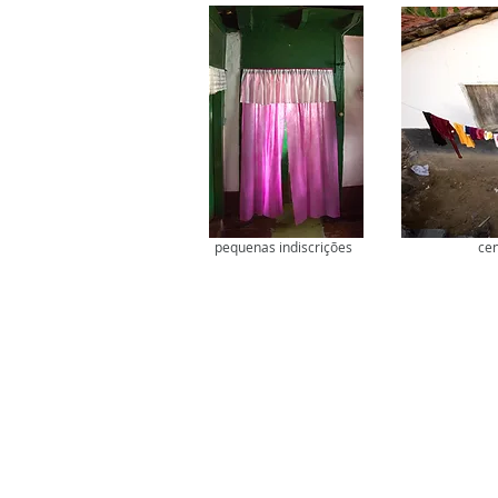
pequenas indiscrições
cen