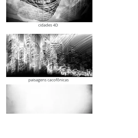
cidades 4D
paisagens cacofônicas