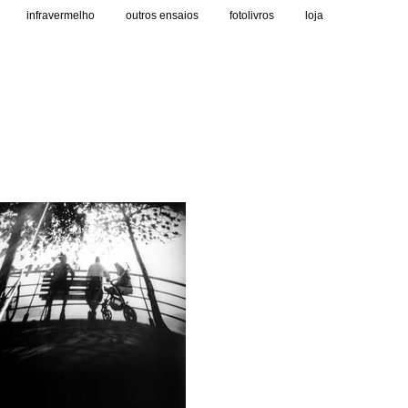
infravermelho
outros ensaios
fotolivros
loja