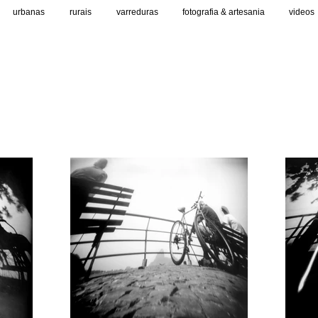
urbanas
rurais
varreduras
fotografia & artesania
videos