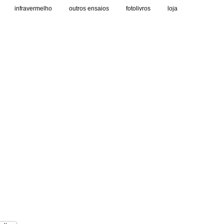
infravermelho
outros ensaios
fotolivros
loja