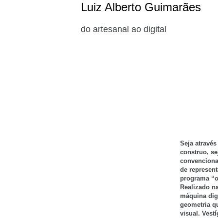
Luiz Alberto Guimarães
do artesanal ao digital
Seja atravé
construo, s
convenciona
de represent
programa “of
Realizado na
máquina digi
geometria q
visual. Vest