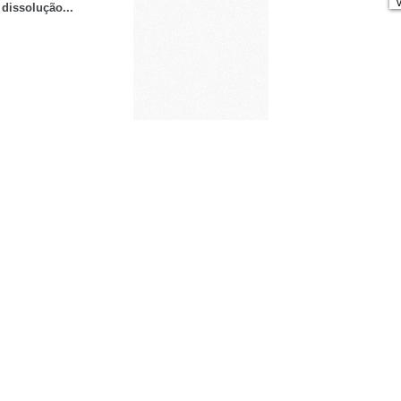
v
dissolução...