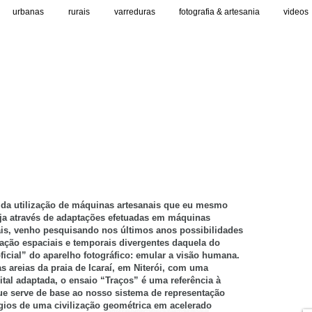
urbanas
rurais
varreduras
fotografia & artesania
videos
s da utilização de máquinas artesanais que eu mesmo
eja através de adaptações efetuadas em máquinas
is, venho pesquisando nos últimos anos possibilidades
ação espaciais e temporais divergentes daquela do
icial” do aparelho fotográfico: emular a visão humana.
s areias da praia de Icaraí, em Niterói, com uma
tal adaptada, o ensaio “Traços” é uma referência à
ue serve de base ao nosso sistema de representação
ígios de uma civilização geométrica em acelerado